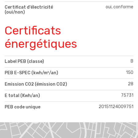
oui, conforme
Certificat d'électricité
(oui/non)
Certificats
énergétiques
B
Label PEB (classe)
150
PEB E-SPEC (kwh/m²/an)
28
Emission CO2 (émission CO2)
75731
E total (Kwh/an)
20151124009751
PEB code unique