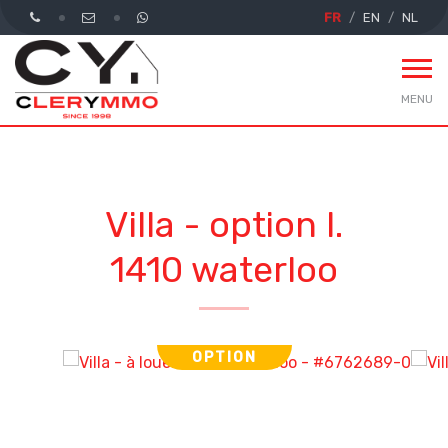
FR
EN
NL
MENU
Villa - option l.
1410 waterloo
OPTION