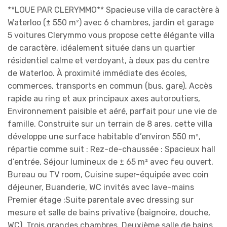
**LOUE PAR CLERYMMO** Spacieuse villa de caractère à
Waterloo (± 550 m²) avec 6 chambres, jardin et garage
5 voitures Clerymmo vous propose cette élégante villa
de caractère, idéalement située dans un quartier
résidentiel calme et verdoyant, à deux pas du centre
de Waterloo. À proximité immédiate des écoles,
commerces, transports en commun (bus, gare), Accès
rapide au ring et aux principaux axes autoroutiers,
Environnement paisible et aéré, parfait pour une vie de
famille. Construite sur un terrain de 8 ares, cette villa
développe une surface habitable d’environ 550 m²,
répartie comme suit : Rez-de-chaussée : Spacieux hall
d’entrée, Séjour lumineux de ± 65 m² avec feu ouvert,
Bureau ou TV room, Cuisine super-équipée avec coin
déjeuner, Buanderie, WC invités avec lave-mains
Premier étage :Suite parentale avec dressing sur
mesure et salle de bains privative (baignoire, douche,
WC), Trois grandes chambres, Deuxième salle de bains,