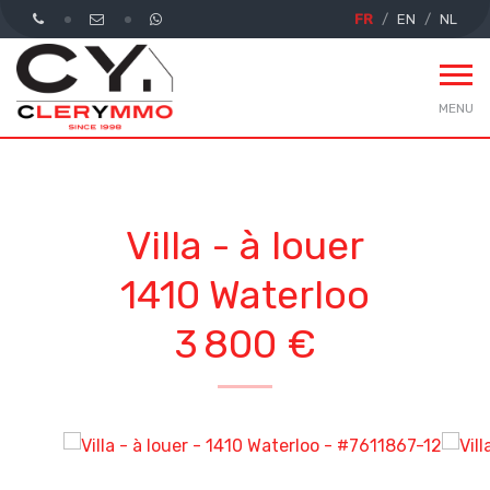
FR
EN
NL
MENU
Villa - à louer
1410 Waterloo
3 800 €