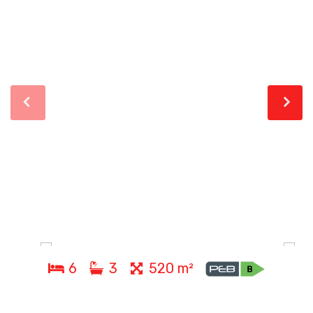
6
3
520 m²