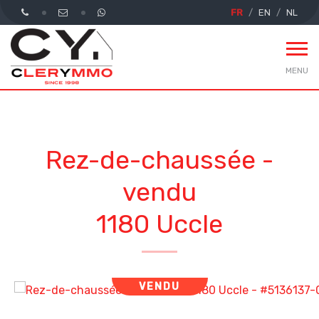
FR
EN
NL
MENU
Rez-de-chaussée -
vendu
1180 Uccle
VENDU