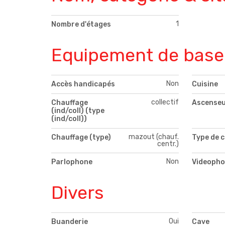
1
Nombre d'étages
Equipement de base
Non
Accès handicapés
Cuisine
collectif
Chauffage
Ascense
(ind/coll) (type
(ind/coll))
mazout (chauf.
Chauffage (type)
Type de c
centr.)
Non
Parlophone
Videopho
Divers
Oui
Buanderie
Cave