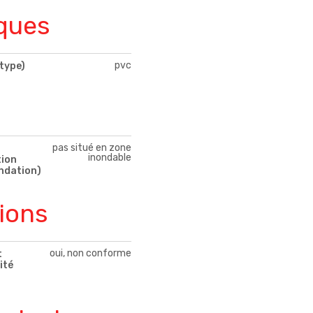
ques
pvc
type)
pas situé en zone
inondable
tion
ndation)
tions
oui, non conforme
t
ité