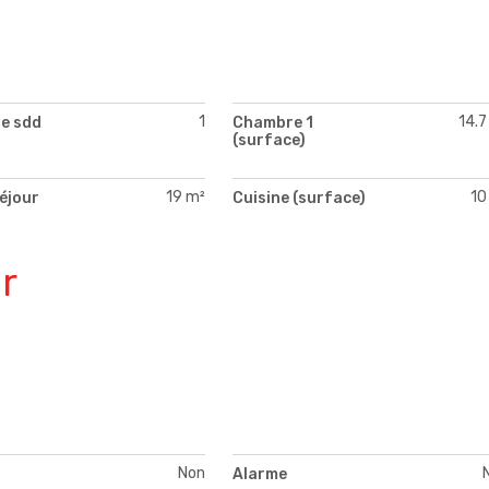
1
14.7
e sdd
Chambre 1
(surface)
19 m²
10
séjour
Cuisine (surface)
)
r
Non
Alarme