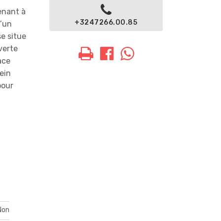
enant à
+3247266.00.85
u’un
se situe
verte
ace
ein
pour
Non