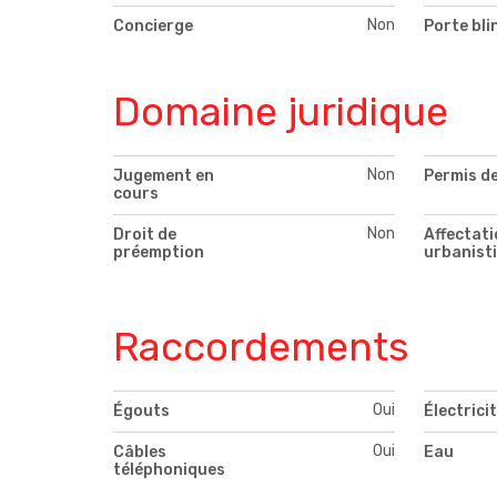
Non
Concierge
Porte bli
Domaine juridique
Non
Jugement en
Permis de
cours
Non
Droit de
Affectati
préemption
urbanist
Raccordements
Oui
Égouts
Électrici
Oui
Câbles
Eau
téléphoniques