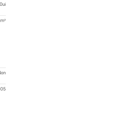
Oui
 m²
Non
005