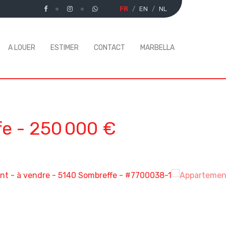
FR
EN
NL
A LOUER
ESTIMER
CONTACT
MARBELLA
fe
-
250 000 €