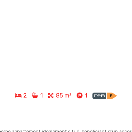
2
1
85 m²
1
erbe appartement idéalement situé, bénéficiant d’un accès