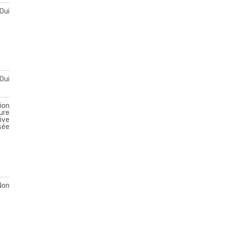
Oui
Oui
ion
ure
ive
sée
Non