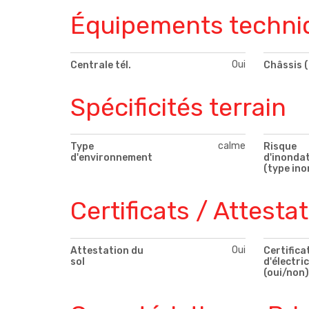
Équipements techni
Oui
Centrale tél.
Châssis (
Spécificités terrain
calme
Type
Risque
d'environnement
d'inonda
(type ino
Certificats / Attesta
Oui
Attestation du
Certifica
sol
d'électric
(oui/non)