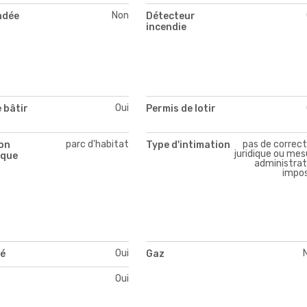
Non
ndée
Détecteur
incendie
Oui
 bâtir
Permis de lotir
parc d'habitat
pas de correct
on
Type d'intimation
juridique ou mes
ique
administrat
impo
Oui
té
Gaz
Oui