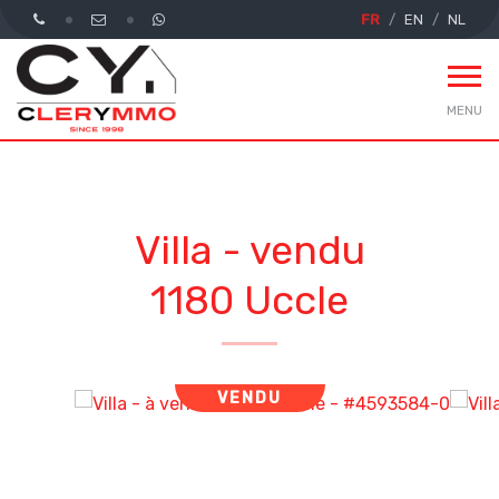
FR
EN
NL
MENU
Villa - vendu
1180 Uccle
VENDU