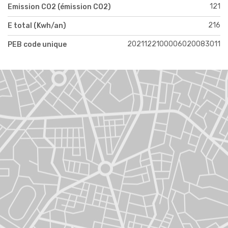
121
Emission CO2 (émission CO2)
216
E total (Kwh/an)
2021122100006020083011
PEB code unique