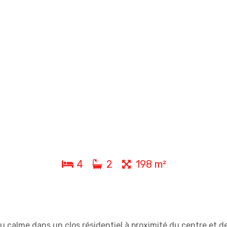
4
2
198 m²
 calme dans un clos résidentiel à proximité du centre et de