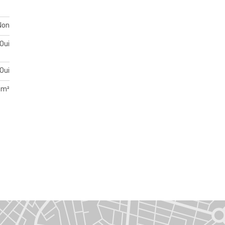
Non
Oui
Oui
 m²