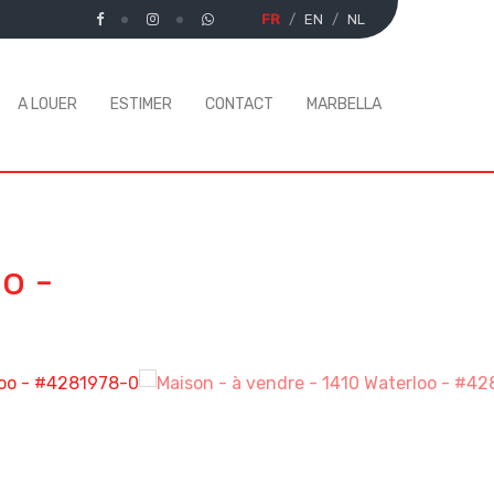
FR
EN
NL
A LOUER
ESTIMER
CONTACT
MARBELLA
oo
-