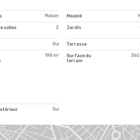
Maison
e
Meublé
2
e salles
Jardin
Oui
Terrasse
198 m²
360
Surface du
e
terrain
Oui
xtérieur