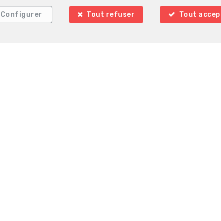
Configurer
Tout refuser
Tout accep
CLERYMMO
avenue de l'étoile polaire 6
1410 Waterloo
—
—
TEL.
+3247266.00.85
info@clerymmo.com
—
° entreprise : TVA BE 04 272 94 60 1- Instance de contrôle: Institut
lles (+32 2 505 38 50 - info@ipi.be) - Soumis au
code déontologique de
 SA, Place du Trône 1, 1000 Bruxelles – police n° 730.390.160. Couvert
les d'utilisation du site
—
Charte de la protection de la vie privée
—
Configura