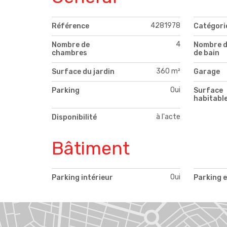
4281978
Référence
Catégori
4
Nombre de
Nombre d
chambres
de bain
360 m²
Surface du jardin
Garage
Oui
Parking
Surface
habitabl
à l'acte
Disponibilité
Bâtiment
Oui
Parking intérieur
Parking e