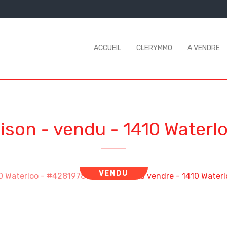
ACCUEIL
CLERYMMO
A VENDRE
ison - vendu
-
1410 Waterl
VENDU