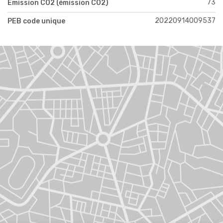
73
Emission CO2 (émission CO2)
20220914009537
PEB code unique