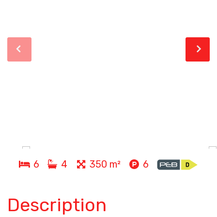
6
4
350 m²
6
Description