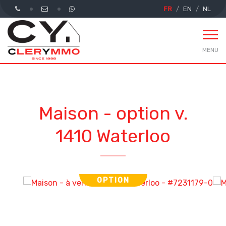
FR
EN
NL
MENU
Maison - option v.
1410 Waterloo
OPTION