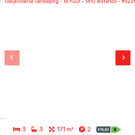
3
3
171 m²
2