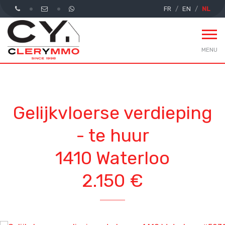
FR
EN
NL
MENU
Gelijkvloerse verdieping
- te huur
1410 Waterloo
2.150 €