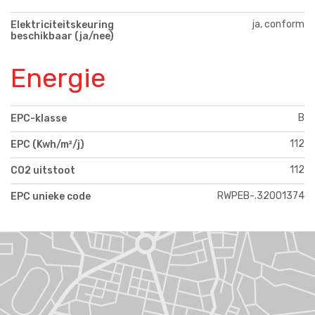
ja, conform
Elektriciteitskeuring
beschikbaar (ja/nee)
Energie
B
EPC-klasse
112
EPC (Kwh/m²/j)
112
CO2 uitstoot
RWPEB-.32001374
EPC unieke code