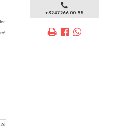
+3247266.00.85
Nee
 m²
026