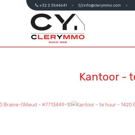
+32 2 3544641
info@clerymmo.com
Kantoor - 