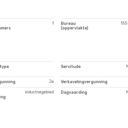
1
155
Bureau
amers
(oppervlakte)
 type
Servitude
Ja
gunning
Verkavelingvergunning
industriegebied
Dagvaarding
ing