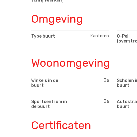
schrijnwerkerij
Omgeving
Kantoren
Type buurt
O-Peil
(overstr
Woonomgeving
Ja
Winkels in de
Scholen i
buurt
buurt
Ja
Sportcentrum in
Autostra
de buurt
buurt
Certificaten