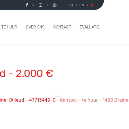
FR
EN
NL
TE HUUR
OVER ONS
CONTACT
EVALUATIE
ud
-
2.000 €