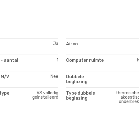
Ja
Airco
1
 - aantal
Computer ruimte
Nee
 M/V
Dubbele
beglazing
VS volledig
thermische
type
Type dubbele
geïnstalleerd
akoestis
beglazing
onderbrek