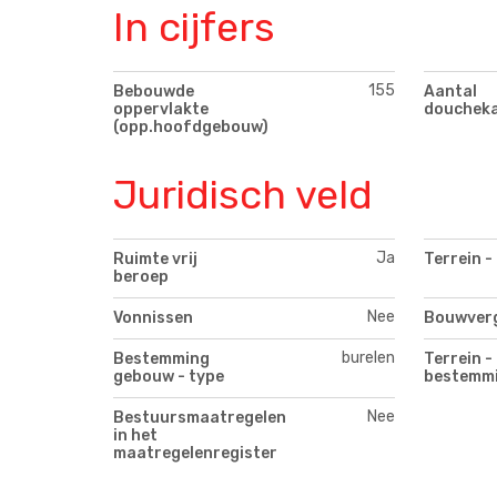
In cijfers
155
Bebouwde
Aantal
oppervlakte
douchek
(opp.hoofdgebouw)
Juridisch veld
Ja
Ruimte vrij
Terrein -
beroep
Nee
Vonnissen
Bouwver
burelen
Bestemming
Terrein -
gebouw - type
bestemm
Nee
Bestuursmaatregelen
in het
maatregelenregister