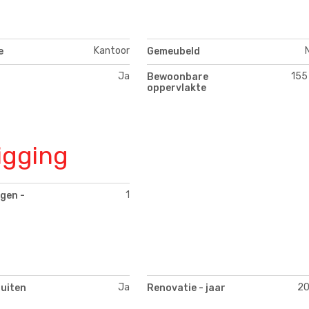
Kantoor
e
Gemeubeld
Ja
155
Bewoonbare
oppervlakte
igging
1
gen -
Ja
2
buiten
Renovatie - jaar