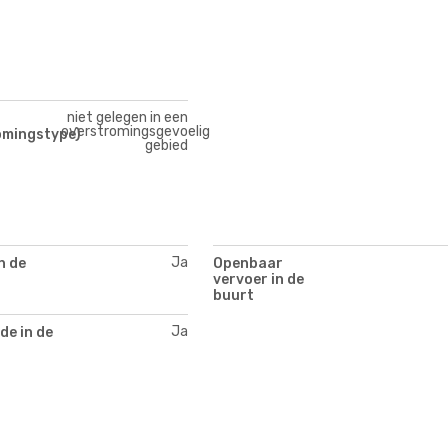
niet gelegen in een
overstromingsgevoelig
omingstype)
gebied
Ja
n de
Openbaar
vervoer in de
buurt
Ja
de in de