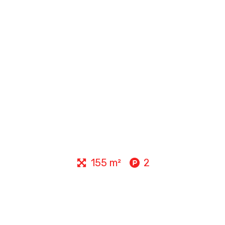
155 m²
2