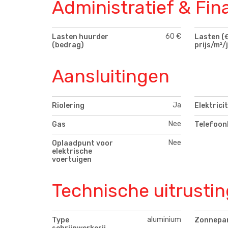
Administratief & Fin
60 €
Lasten huurder
Lasten (€
(bedrag)
prijs/m²/j
Aansluitingen
Ja
Riolering
Elektricit
Nee
Gas
Telefoon
Nee
Oplaadpunt voor
elektrische
voertuigen
Technische uitrustin
aluminium
Type
Zonnepa