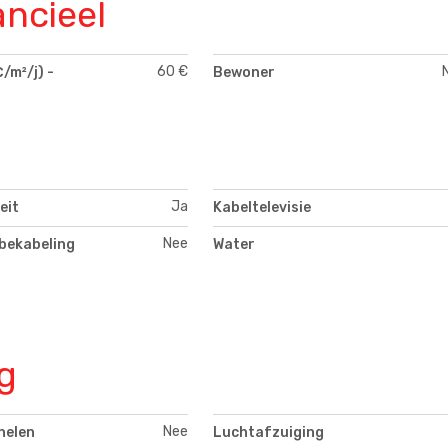
ancieel
60 €
/m²/j) -
Bewoner
Ja
eit
Kabeltelevisie
Nee
bekabeling
Water
g
Nee
nelen
Luchtafzuiging