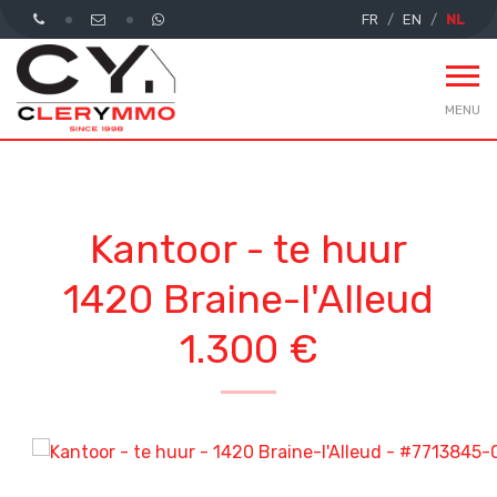
FR
EN
NL
MENU
Kantoor - te huur
1420 Braine-l'Alleud
1.300 €