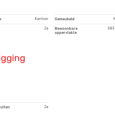
Kantoor
e
Gemeubeld
Ja
583
Bewoonbare
oppervlakte
igging
Ja
buiten