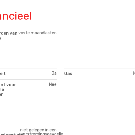
ancieel
vaste maandlasten
den van
n
Ja
eit
Gas
Nee
nt voor
he
en
niet gelegen in een
overstromingsgevoelig