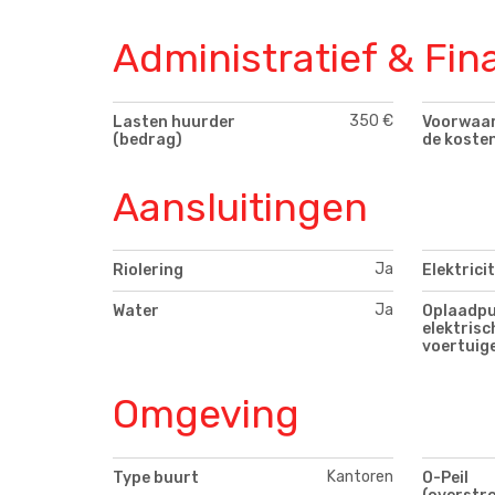
Administratief & Fin
350 €
Lasten huurder
Voorwaar
(bedrag)
de koste
Aansluitingen
Ja
Riolering
Elektricit
Ja
Water
Oplaadpu
elektrisc
voertuig
Omgeving
Kantoren
Type buurt
O-Peil