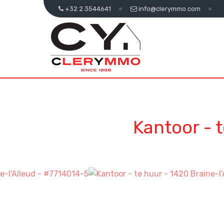
+32 2 3544641
info@clerymmo.com
Kantoor - 