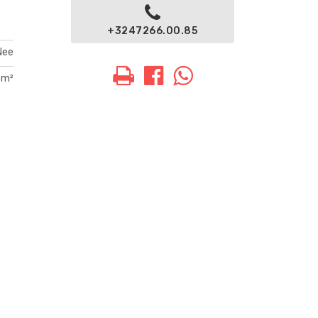
+3247266.00.85
Nee
 m²