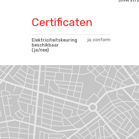
(overstr
Certificaten
ja, conform
Elektriciteitskeuring
beschikbaar
(ja/nee)