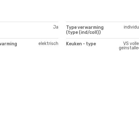
Ja
individ
Type verwarming
(type (ind/coll))
elektrisch
VS voll
warming
Keuken - type
geïnstalle