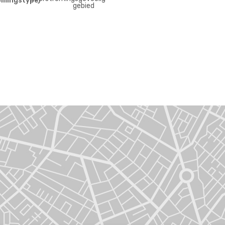
omingstype)
gebied