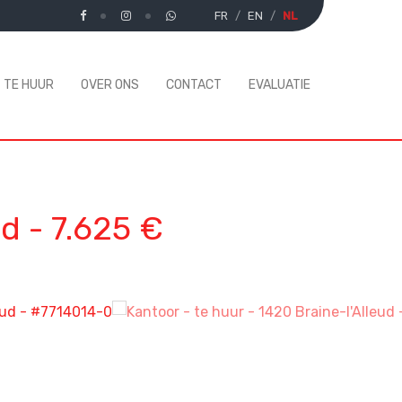
FR
EN
NL
TE HUUR
OVER ONS
CONTACT
EVALUATIE
ud
-
7.625 €