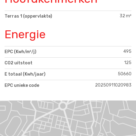
32 m²
Terras 1 (oppervlakte)
Energie
495
EPC (Kwh/m²/j)
125
CO2 uitstoot
50660
E totaal (Kwh/jaar)
20250911020983
EPC unieke code